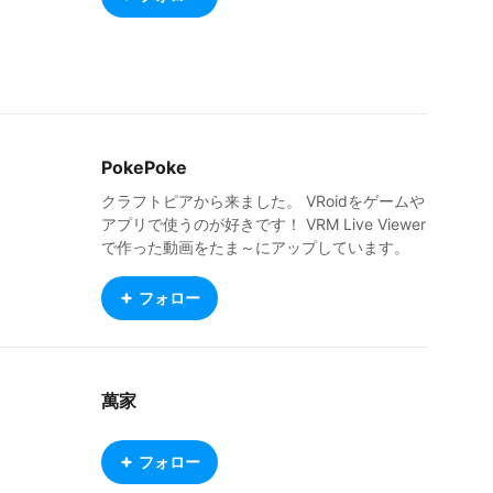
PokePoke
クラフトピアから来ました。 VRoidをゲームや
アプリで使うのが好きです！ VRM Live Viewer
で作った動画をたま～にアップしています。
陸号ちゃんねる https://www.youtube.com/@
65channel clusterは最近ご無沙汰です。 VRC
フォロー
hatは始めたばかりでVisiterです。まだアバタ
ーをアップロードできない・・・ MMVCばん
ざい。 https://mmvc.fanbox.cc/ クラフトピ
アのほかは、7d2d、Raft、Valheim、最近はBe
萬家
atSaberとか。 もっとVRM使えるゲームが増え
て欲しいところです。 手の届く範囲でゆるゆ
る楽しみたいと思っていますので、よろしくで
フォロー
す。 I do use Japanese and English (*´▽｀