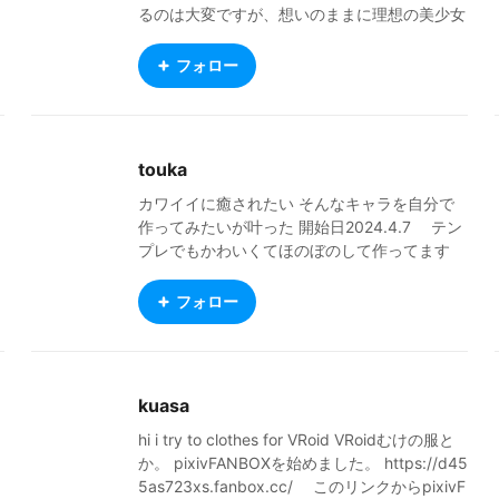
るのは大変ですが、想いのままに理想の美少女
をつくりあげたり、着せ替えやコーデは楽しい
ですね。 ここでは、おもにコーディネイトし
フォロー
た自作アバターの投稿をしてます。「利用O
K」のアバターも居るので、たっぷりと楽しん
でもらえると幸いです。 ■BOOTH - きずな工
房 https://kizuna-chao.booth.pm/ BOOTH
touka
（ブース）にて美少女アバターの衣装、テクス
チャーを出品。そしてみんな大好き「無料配
カワイイに癒されたい そんなキャラを自分で
布」もおこなっております。 コンテンツの充
作ってみたいが叶った 開始日2024.4.7 テン
実をするべく努力していきますので、フォロー
プレでもかわいくてほのぼのして作ってます
＆応援をよろしくお願いしますねー！ ■X（旧
フォロワーさんの作品で癒されてます♪ 2025.
Twitter） https://x.com/kizuna_chao ＊ … *
4.7 1年はあっという間ｗ 気付けば沢山の衣
フォロー
… ＊ … * …＊ … * … ＊ … * …＊ … * … ＊ For
装やテクスチャーなどお借りして自由気ままに
English speakers My interest in two-dimensio
投稿出来てこんな素敵な環境に恵まれている私
nal beautiful girls has led me to 3D modeling
はとても幸せ者ですｗ 楽しく続けられたのも
and texture creation. It is hard work to creat
皆様のすばらしい投稿作品あってのものだと思
kuasa
e, but I enjoy creating my ideal beautiful girl
い感謝しております。本当にありがとうござい
s, changing their clothes and coordinating th
ました😼
hi i try to clothes for VRoid VRoidむけの服と
em as I wish. Here, I mainly post my own ava
か。 pixivFANBOXを始めました。 https://d45
tars that I have coordinated. Some avatars a
5as723xs.fanbox.cc/ このリンクからpixivF