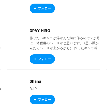
re “OK to use,” so I hope you enjoy them as
n
ANBOXの、私のサイトへいけます。pixivFAN
much as I do. ■"BOOTH - Kizuna Kobo" http
t
BOXについてです。 ブログとサブスクがあり
フォロー
s://kizuna-chao.booth.pm/ We will be exhibiti
ます。 ブログは私の3Dキャラに関するもの
ng costumes and textures for bishojo avatars
です。VRoidHubのキャラクター説明で、いつ
at the BOOTH (booth). We also offer "free dis
も 私が書いている文の、もっと長いバージョ
tribution", which everyone loves. We will mak
ンです。他にもキャラ制作中の画像もありま
3PAY HIRO
e every effort to enhance the contents, so pl
す。 サブスク以外の無料版のブログを、見
ease follow and support us! ■X (formerly Twi
ていただけたらうれしいです。
作りたいキャラが浮かんだ時に作るので２か月
tter) https://x.com/kizuna_chao
に一体程度のペースかと思います。 (思い浮か
c
んだらペースが上がるかも） 作ったキャラ等
a
の紹介動画等を以下のチャンネルで公開中で
す！ https://www.youtube.com/@3HiroSoun
フォロー
ds ・X(Twitter) ID: @3payHiro 呟きません。
・制作環境 VRoidStudio Metasequoia VRM-P
artsAdder(Metasequoia等で作成したパーツの
取り付け用) Unity(取り付けた部品の色調整）
Shana
Blender(たまにしか使わないので都度操作方を
忘れるｗいつか集中してちゃんと使いたい） C
o
R.I.P
lip Studio Paint Wacom INTUOS CTH-680 好
きなai:ジェミニさん。 活動方針:良さげな(自分
フォロー
基準)モデルや衣装を見つけたら良いね！しま