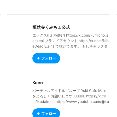
す。
燦然寺くみちょ公式
エックス(旧Twitter) https://x.com/kumicho_s
anzenj ブランドアカウント https://x.com/Nin
プ
eDeadly_sins で呟いてます。 もしキャラクタ
ーを気に入ってくれたら「いいね」や一言添え
てくれると寿命が伸びます() BOOTHにてshop
フォロー
も営業中 是非覗いてみてくだしゃんせ❤ http
s://kumicho877.booth.pm/ EN X (formerly Twi
tter) https://x.com/kumicho_sanzenj Brand A
ccount https://x.com/NineDeadly_sins I post
Koen
updates there. If you enjoy the characters, a
"Like" or a quick comment helps extend my li
バーチャルアイドルグループ Yuki Cafe Maids
fespan! (lol) My shop is also open on BOOTH.
をよろしくお願いします👯‍♀️👯‍♀️👯‍♀️ https://x.co
Please do give it a look! ❤ https://kumicho8
m/ikedakoen https://www.youtube.com/@ko
77.booth.pm/
enikeda https://cluster.mu/u/sakurajosui You
Tubeには、Yuki Cafe Maidsのダンス動画があ
フォロー