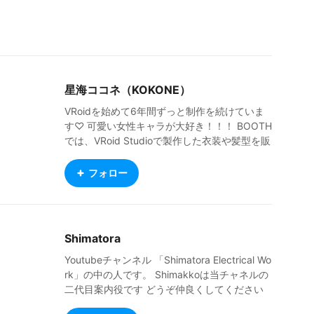
*)
星海ココネ（KOKONE）
VRoidを始めて6年間ずっと制作を続けていま
す♡ 可愛い女性キャラが大好き！！！ BOOTH
では、VRoid Studioで製作した衣装や髪型を販
売しています♪ 是非覗いてみて下さいね～！ ht
tps://milkpeach.booth.pm/ X→@SKONESTAR
フォロー
Shimatora
Youtubeチャンネル 「Shimatora Electrical Wo
rk」の中の人です。 Shimakkoは当チャネルの
二代目案内役です どうぞ仲良くしてください
ね！ https://m.youtube.com/@shimatora