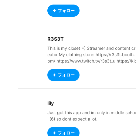
✏️ just creating characters for videos, for fu
‧₊˚☁️ all my models are for viewing only ‧₊˚🎨 
フォロー
y 🧚🏻‍♀️ ﾟ・。.₊˚🌸༉‧₊˚. 🦋.✦ ݁˖ 🧿
R3S3T
This is my closet =) Streamer and content cr
eator My clothing store: https://r3s3t.booth.
pm/ https://www.twitch.tv/r3s3t_u https://ki
k.com/r3s3t #fps #rpg #tarkov #squad #St
rCitizen #DayZ #PZ #SnowRunner #ACC #C
フォロー
K3 and more
lily
Just got this app and im only in middle scho
l (6) so dont expect a lot.
フォロー