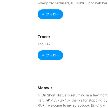
www.pixiv.net/users/16049965 originalChar
acter・VRoid・Blender…
フォロー
Trocer
Top Kek
フォロー
Meow ♪
✨ On Short Hiatus ✨ returning in a few mont
hs ˚₊· 🕊️ ✩₊˚.⋆🌙⋆⁺₊✧ thanks for stopping by
💜.✦ ݁˖ welcome to my scrapbook 📖 ⋆.˚ ☾⭒.˚