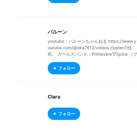
バルーン
youtube：バルーンちゃんねる https://www.y
outube.com/@oka7612/videos clusterの住
民。 ガールズバンド：Primevère▽Spica （
リムヴェール・スピカ：プリスピ） Twitter：
@com_pisuke
フォロー
Clara
フォロー