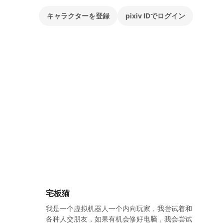
キャラクターを登録
pixiv IDでログイン
宅板猫
我是一个虚拟机器人一个内向玩家，我尝试着和
各种人交朋友，如果有机会修好电脑，我会尝试