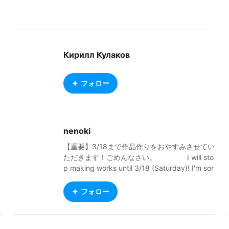
Кирилл Кулаков
フォロー
nenoki
【重要】3/18まで作品作りをおやすみさせてい
ただきます！ごめんなさい。 I will sto
p making works until 3/18 (Saturday)! I'm sor
ry! これを見てみてください https://www.yout
ube.com/watch?v=m3fhyiO1Wsw 私のキャラ
フォロー
クターを使用してゲームを作っています。 ゲ
ーム制作の役に立てて嬉しいです ・15歳で
す。現役の中学生！ ・フリー依頼受付中で