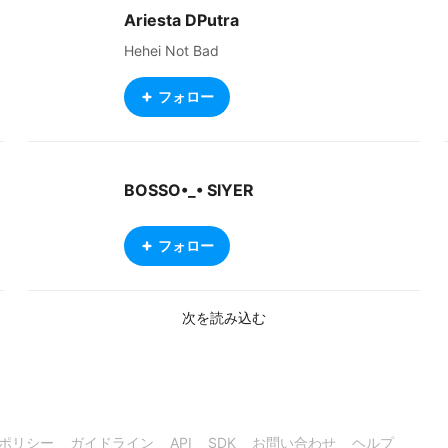
す。できないやつもあります。 ・毎日、みん
Ariesta DPutra
なが作ったキャラに❤️とコメントをするのを楽
しみにしています。(みんなとっても上手い∑(ﾟ
Hehei Not Bad
Дﾟ))!!!!!! ・アニメと漫画(と勉強)が好きです！
・わからないことだらけなので色々アドバイス
フォロー
してくれるとても嬉しいです😆 ・フォローし
てくれた人には必ずフォロバと❤️します。 ・
私の作品が気に入った方は、コメントもお願い
します🙇‍♀️ ・英検準二級までもってるのでだい
BOSSO•_• SIYER
たち英語はわかります・ I'm three in fifteen ye
ars old. I'm a beginner! Follow me, ❤️, pleas
e!! If you like my work, please leave a comm
フォロー
ent🙇
次を読み込む
ポリシー
ガイドライン
API
SDK
お問い合わせ
ヘルプ