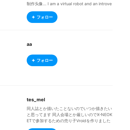
制作头像... I am a virtual robot and an introve
rted gamer. I try to make friends with all kind
s of people. If I have the chance to fix the co
フォロー
mputer, I will try to make an avatar...←The tr
anslation may not be accurate 私はバーチャ
ル ロボットで内向的なプレイヤーなので、コ
ンピューターを修理する機会があれば、アバタ
aa
ーを作成してみます。←翻訳は正確ではないか
もしれません
フォロー
tes_mel
同人誌とか描いたことないのでいつか描きたい
と思ってます 同人会場とか厳しいのでX-NEOK
ETで参加するための売り子Vroidを作りました
お絵描き配信でも使ってます 同じキャラを随