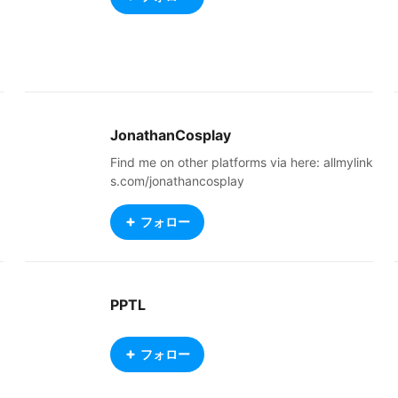
JonathanCosplay
Find me on other platforms via here: allmylink
s.com/jonathancosplay
フォロー
PPTL
フォロー