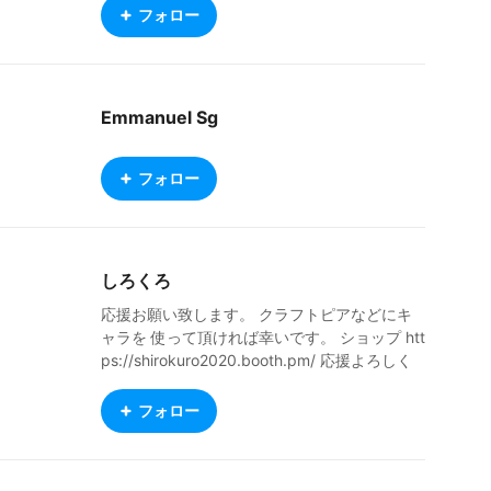
時VUさせてます この運用の仕方だとキャラ増
フォロー
やせないじゃん・・・・ pixiv https://www.pi
xiv.net/users/10872475 X https://x.com/tes_
mel YouTube https://www.youtube.com/playli
st?list=PL0YsS_3oAokj983BkWLzGydJsIMrK
Emmanuel Sg
banK booth https://tes-mel.booth.pm/
フォロー
しろくろ
応援お願い致します。 クラフトピアなどにキ
ャラを 使って頂ければ幸いです。 ショップ htt
ps://shirokuro2020.booth.pm/ 応援よろしく
お願い致します。
フォロー