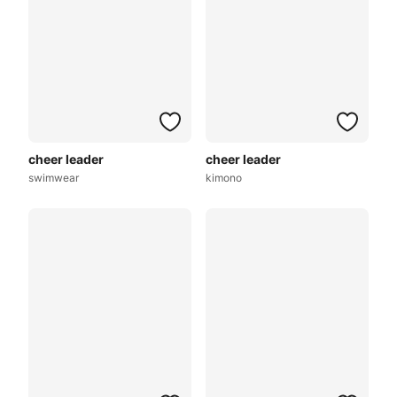
cheer leader
cheer leader
swimwear
kimono