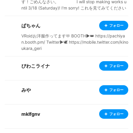
す！ごめんなさい。 I will stop making works u
ntil 3/18 (Saturday)! I'm sorry! これを見てみてください
https://www.youtube.com/watch?v=m3fhyiO1Wsw 私
のキャラクターを使用してゲームを作っています。 ゲー
ぱちゃん
フォロー
ム制作の役に立てて嬉しいです ・15歳です。現役の中学
生！ ・フリー依頼受付中です。できないやつもありま
VRoidお洋服作ってます🫶 BOOTH▶︎👑 https://pachiya
す。 ・毎日、みんなが作ったキャラに❤️とコメントをす
n.booth.pm/ Twitter▶︎🕊 https://mobile.twitter.com/kino
るのを楽しみにしています。(みんなとっても上手い∑(ﾟ
ukara_geri
Дﾟ))!!!!!! ・アニメと漫画(と勉強)が好きです！ ・わから
ないことだらけなので色々アドバイスしてくれるとても
嬉しいです😆 ・フォローしてくれた人には必ずフォロバ
びわこライナ
フォロー
と❤️します。 ・私の作品が気に入った方は、コメントも
お願いします🙇‍♀️ ・英検準二級までもってるのでだいたち
英語はわかります・ I'm three in fifteen years old. I'm a
beginner! Follow me, ❤️, please!! If you like my work, pl
みや
フォロー
ease leave a comment🙇
mklfgnv
フォロー