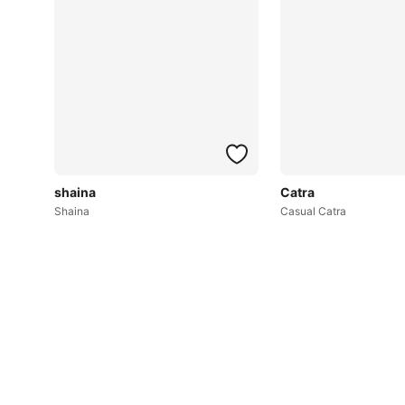
shaina
Catra
Shaina
Casual Catra