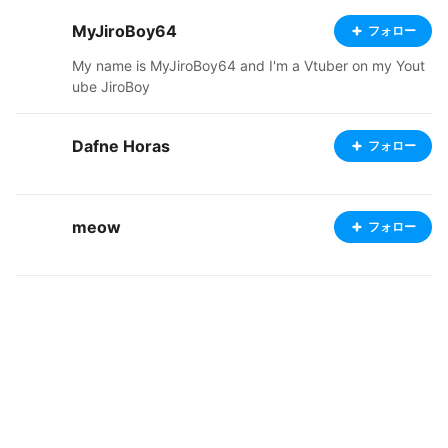
MyJiroBoy64
フォロー
My name is MyJiroBoy64 and I'm a Vtuber on my Yout
ube JiroBoy
Dafne Horas
フォロー
meow
フォロー