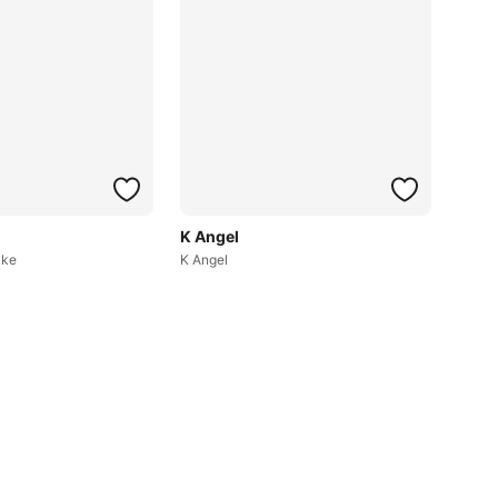
K Angel
ake
K Angel