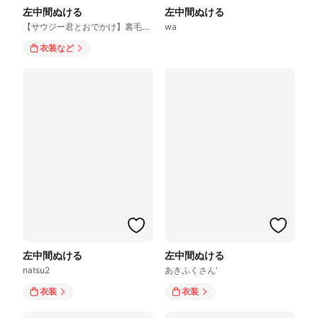
左中間ぬける
左中間ぬける
【サウジー君とおでかけ】裏毛ハーフジップスウェット/サウジー
wa
衣装
など
左中間ぬける
左中間ぬける
natsu2
あきふくさん’
衣装
衣装