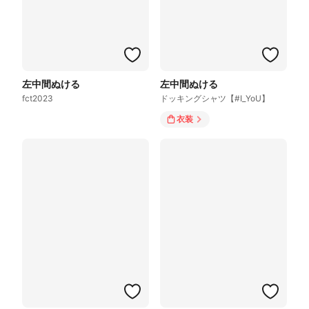
左中間ぬける
左中間ぬける
fct2023
ドッキングシャツ【#I_YoU】
衣装