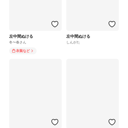
左中間ぬける
左中間ぬける
冬〜春さん
しんがた
衣装
など