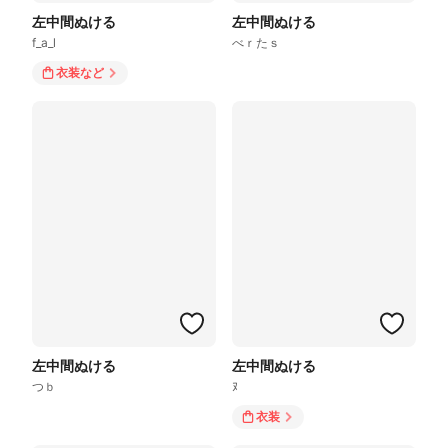
左中間ぬける
左中間ぬける
f_a_l
べｒたｓ
衣装
など
左中間ぬける
左中間ぬける
つｂ
ﾇ
衣装