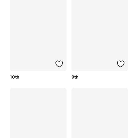
10th
9th