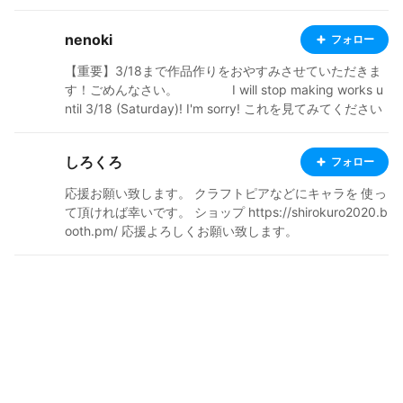
nenoki
フォロー
【重要】3/18まで作品作りをおやすみさせていただきま
す！ごめんなさい。 I will stop making works u
ntil 3/18 (Saturday)! I'm sorry! これを見てみてください
https://www.youtube.com/watch?v=m3fhyiO1Wsw 私
のキャラクターを使用してゲームを作っています。 ゲー
しろくろ
フォロー
ム制作の役に立てて嬉しいです ・15歳です。現役の中学
生！ ・フリー依頼受付中です。できないやつもありま
応援お願い致します。 クラフトピアなどにキャラを 使っ
す。 ・毎日、みんなが作ったキャラに❤️とコメントをす
て頂ければ幸いです。 ショップ https://shirokuro2020.b
るのを楽しみにしています。(みんなとっても上手い∑(ﾟ
ooth.pm/ 応援よろしくお願い致します。
Дﾟ))!!!!!! ・アニメと漫画(と勉強)が好きです！ ・わから
ないことだらけなので色々アドバイスしてくれるとても
嬉しいです😆 ・フォローしてくれた人には必ずフォロバ
と❤️します。 ・私の作品が気に入った方は、コメントも
お願いします🙇‍♀️ ・英検準二級までもってるのでだいたち
英語はわかります・ I'm three in fifteen years old. I'm a
beginner! Follow me, ❤️, please!! If you like my work, pl
ease leave a comment🙇