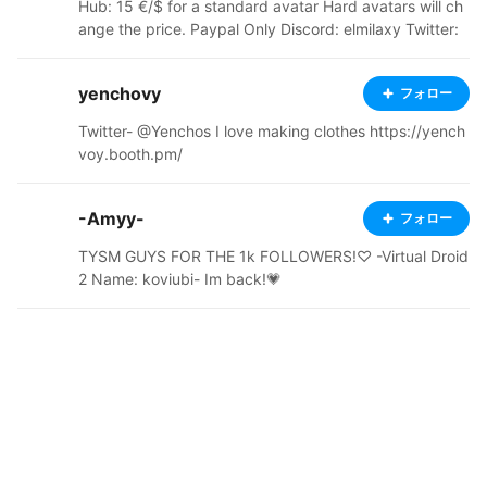
Hub: 15 €/$ for a standard avatar Hard avatars will ch
ange the price. Paypal Only Discord: elmilaxy Twitter:
https://twitter.com/Falat39229483
yenchovy
フォロー
Twitter- @Yenchos I love making clothes https://yench
voy.booth.pm/
-Amyy-
フォロー
TYSM GUYS FOR THE 1k FOLLOWERS!♡ -Virtual Droid
2 Name: koviubi- Im back!💗