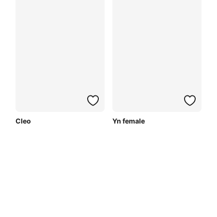
Cleo
Yn female