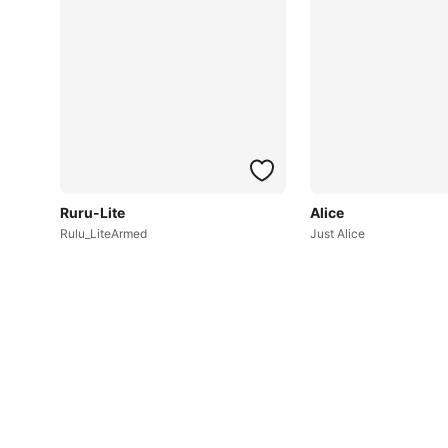
Ruru-Lite
Alice
Rulu_LiteArmed
Just Alice