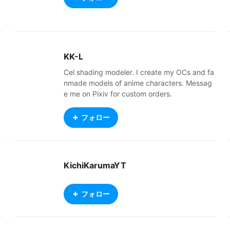
KK-L
Cel shading modeler. I create my OCs and fa
nmade models of anime characters. Messag
e me on Pixiv for custom orders.
フォロー
KichiKarumaYT
フォロー