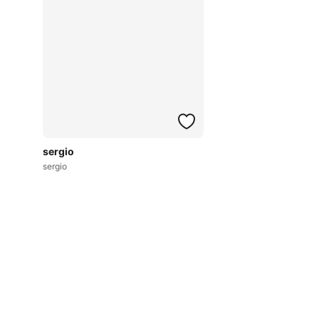
sergio
sergio