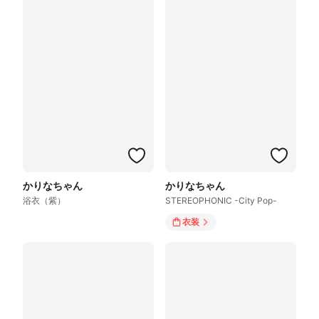
かりなちゃん
かりなちゃん
浴衣（紫）
STEREOPHONIC -City Pop-
衣装