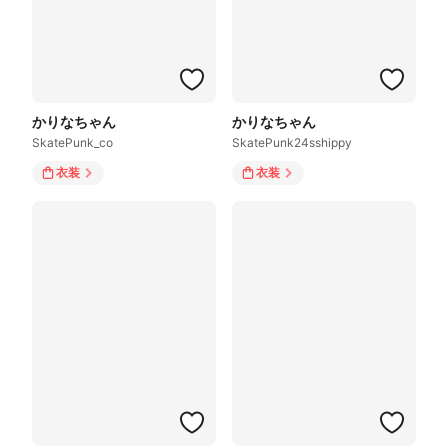
かりなちゃん
かりなちゃん
SkatePunk_co
SkatePunk24sshippy
衣装
衣装