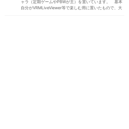
ャラ（定期ゲームやPBWが主）を置いています。 基本
自分がVRMLiveViewer等で楽しむ用に置いたもので、大
抵1日制作物。 vroidを制作物に使用したい等、何かあれ
ばTwitter @yahiro_2k もしくはPixiv（反応薄い）までど
うぞ。 https://www.pixiv.net/users/688662 2020/07/1
3 キャラ作成開始 2022/4 vroidstudio正式版で衣服
多層化等の更新を開始 2024/1 全キャラの総合バー
ジョンを4.0に統一アップデートしてhubへ。
（テクスチャ塗り、髪型構造の作り直し。 スカート等
の揺れを外部ツールにて再設定