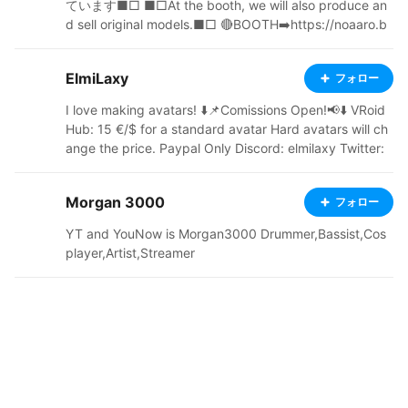
ています■□ ■□At the booth, we will also produce an
d sell original models.■□ 🔴BOOTH➡️https://noaaro.b
ooth.pm/ 🟠Twitter➡️https://twitter.com/pupe_3D
ElmiLaxy
フォロー
I love making avatars! ⬇️📌Comissions Open!📢⬇️ VRoid
Hub: 15 €/$ for a standard avatar Hard avatars will ch
ange the price. Paypal Only Discord: elmilaxy Twitter:
https://twitter.com/Falat39229483
Morgan 3000
フォロー
YT and YouNow is Morgan3000 Drummer,Bassist,Cos
player,Artist,Streamer