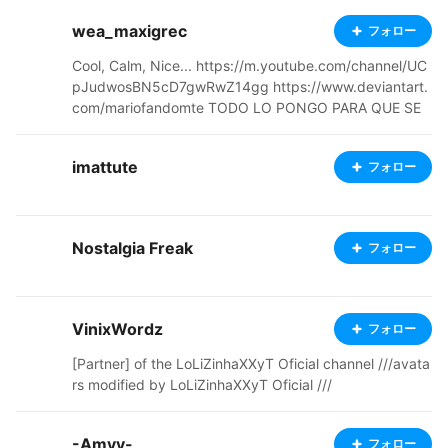
wea_maxigrec
フォロー
Cool, Calm, Nice... https://m.youtube.com/channel/UC
pJudwosBN5cD7gwRwZ14gg https://www.deviantart.
com/mariofandomte TODO LO PONGO PARA QUE SE
DESCARGUE 🥵 inglish- upload virtual droid 2 skins in g
eneral, I also make my own cool skins I PUT EVERYTHI
imattute
フォロー
NG FOR DOWNLOAD -my previous name was GOKUT
ELAMETE, Lol, you can find that name in some skins if
you edit it
Nostalgia Freak
フォロー
VinixWordz
フォロー
[Partner] of the LoLiZinhaXXyT Oficial channel ///avata
rs modified by LoLiZinhaXXyT Oficial ///
-Amyy-
フォロー