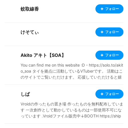
蚊取線香
フォロー
けそてぃ
フォロー
Akito アキト【SOA】
フォロー
You can find me on this website :D - https://solo.to/akit
o_soa タイを拠点に活動しているVTuberです。 活動はこ
のサイトでご覧いただけます。 応援していただけると嬉
しいです！ プロフィールを見てくださってありがとうご
ざいます！ タイ出身です。 日本の文化や美味しい食べ
しぱ
フォロー
物、アニメや音楽が大好きです。 VRoid Hubには、BOO
THなどで購入した衣装を使用して作成したモデルを投稿
Vroidの作ったもの置き場 作ったものを無料配布していま
しています。 利用規約は確認した上で使用しています。
す 一次創作として動かしているものは一部使用不可にな
まだ分からないことも多いですが、もし不適切な点があ
っています .Vroidファイル販売中↓BOOTH https://ship
れば、優しく教えていただけると嬉しいです。 よろしく
a.booth.pm/
お願いします！