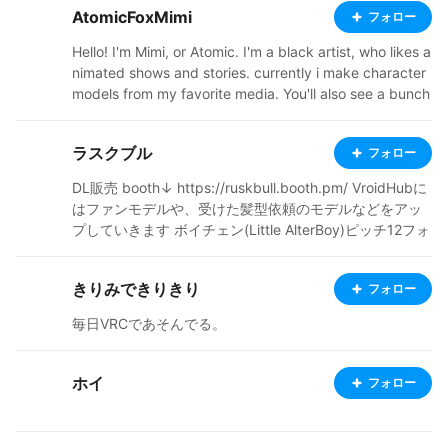
AtomicFoxMimi
フォロー
Hello! I'm Mimi, or Atomic. I'm a black artist, who likes a
nimated shows and stories. currently i make character
models from my favorite media. You'll also see a bunch
of my original characters, from a story i'm in the proces
s of trying to flesh out. Ive started a ko-fi, so check out
ラスクブル
フォロー
my links below. I'm also going to start doing commissio
ns soon, so stay tuned! thanks for stopping by and ap
DL販売 booth↓ https://ruskbull.booth.pm/ VroidHubに
preciating my art, it means a lot. https://ko-fi.com/ato
はファンモデルや、受けた髪型依頼のモデルなどをアッ
micfoxmimi37051/shop https://atomicfoxshop.booth.p
プしていきます ボイチェン(Little AlterBoy)ピッチ12フォ
m/ https://twitter.com/AtomicFoxMimi
ルマント4 女声は練習してますがムーブができません 配
信チャンネルはありますがほぼ配信してません YouTube
きりみできりきり
フォロー
https://www.youtube.com/channel/UCFqvstswhIWAUk
Fx_vmNQ9A?view_as=subscriber Twitter https://twitte
毎日VRCであそんでる。
r.com/ruskbull
ホイ
フォロー