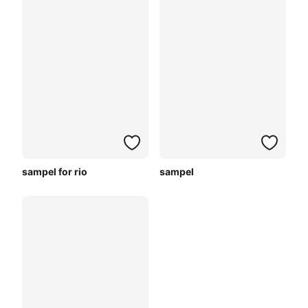
sampel for rio
sampel