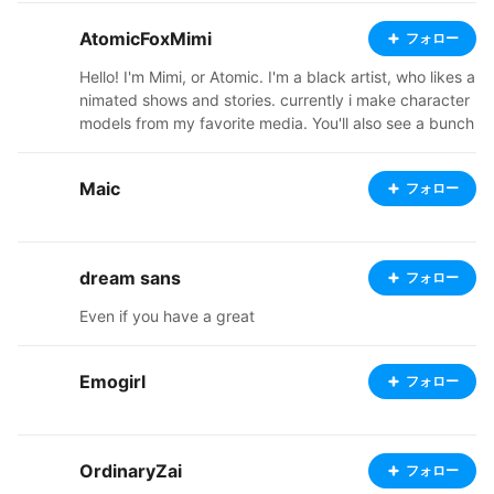
AtomicFoxMimi
フォロー
Hello! I'm Mimi, or Atomic. I'm a black artist, who likes a
nimated shows and stories. currently i make character
models from my favorite media. You'll also see a bunch
of my original characters, from a story i'm in the proces
s of trying to flesh out. Ive started a ko-fi, so check out
Maic
フォロー
my links below. I'm also going to start doing commissio
ns soon, so stay tuned! thanks for stopping by and ap
preciating my art, it means a lot. https://ko-fi.com/ato
micfoxmimi37051/shop https://atomicfoxshop.booth.p
dream sans
フォロー
m/ https://twitter.com/AtomicFoxMimi
Even if you have a great
Emogirl
フォロー
OrdinaryZai
フォロー