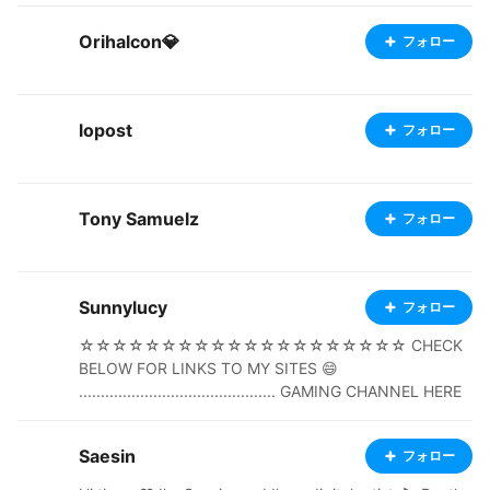
Orihalcon💎
フォロー
lopost
フォロー
Tony Samuelz
フォロー
Sunnylucy
フォロー
☆☆☆☆☆☆☆☆☆☆☆☆☆☆☆☆☆☆☆☆ CHECK
BELOW FOR LINKS TO MY SITES 😄
............................................. GAMING CHANNEL HERE
https://m.youtube.com/channel/UCXZNvIH8MX8qhOg
lfWqubyA ANIMATION CHANNEL https://www.youtub
Saesin
フォロー
e.com/c/Sunnylucy ☆☆☆☆☆☆☆☆☆☆☆☆☆☆☆
☆ PLEASE REMEMBER TO LIKE AND SUBSCRIBE AND