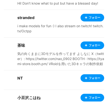
Hi! Don't know what to put but have a blessed day!
stranded
フォロー
i make models for fun :) I also stream on twitch! twitch.
tv/Octpp
茶味
フォロー
気の向くままに3Dモデルを作ってます よしなに X（twitt
er）: https://twitter.com/nao_0902 BOOTH : https://tya
mi-store.booth.pm/ VRoidを用いた3Dキャラの制作依頼
や相談もX（旧Twitter）のDMとBOOTHのDMで受け付け
ています。お気軽にどうぞ 注）twitterはしょうもない事
NT
フォロー
しか呟いてません
小豆沢こはね
フォロー