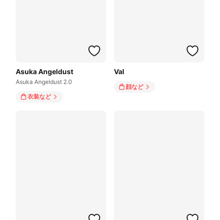
Asuka Angeldust
Val
Asuka Angeldust 2.0
顔
など
衣装
など