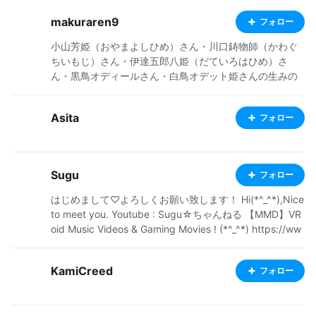
makuraren9
フォロー
小山芳姫（おやまよしひめ）さん・川口鋳物師（かわぐ
ちいもじ）さん・伊達五郎八姫（だていろはひめ）さ
ん・黒鳥オディールさん・白鳥オデット姫さんの生みの
親♥ なんとなく姫キャラが多いですねぇ The creator of
Oyama Yoshihime, Kawaguchi Imoji, Date Irohahime, Bl
Asita
フォロー
ack Swan Odile, and White Swan Odette. There are m
any princess characters.
Sugu
フォロー
はじめまして♡よろしくお願い致します！ Hi(*^_^*),Nice
to meet you. Youtube : Sugu☆ちゃんねる 【MMD】VR
oid Music Videos & Gaming Movies ! (*^_^*) https://ww
w.youtube.com/channel/UCL9FIhJ7Ha9LPtYsE7LadIg
KamiCreed
フォロー