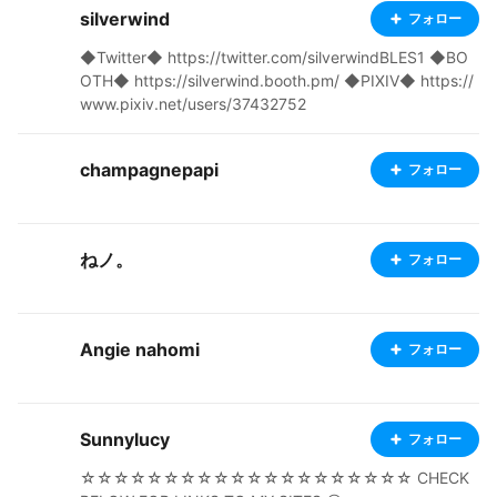
silverwind
フォロー
◆Twitter◆ https://twitter.com/silverwindBLES1 ◆BO
OTH◆ https://silverwind.booth.pm/ ◆PIXIV◆ https://
www.pixiv.net/users/37432752
champagnepapi
フォロー
ねノ。
フォロー
Angie nahomi
フォロー
Sunnylucy
フォロー
☆☆☆☆☆☆☆☆☆☆☆☆☆☆☆☆☆☆☆☆ CHECK