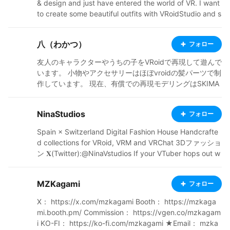
& design and just have entered the world of VR. I want
to create some beautiful outfits with VRoidStudio and s
hare them with the world. I look forward to good coope
ration~
八（わかつ）
フォロー
友人のキャラクターやうちの子をVRoidで再現して遊んで
います。 小物やアクセサリーはほぼvroidの髪パーツで制
作しています。 現在、有償での再現モデリングはSKIMA
にて受付中です。 制作に使用したオリジナル小物の販売
や、購入して使用させていただいた素敵な衣装のご紹介
NinaStudios
フォロー
も行っています。 【BOOTH】織部呉服【アイテム販
売】 https://wakatuya.booth.pm/ 【依頼など】リットリ
Spain × Switzerland Digital Fashion House Handcrafte
ンク https://lit.link/wakatu849 【X】 https://x.com/wa
d collections for VRoid, VRM and VRChat 3Dファッショ
katu849
ン 𝐗(Twitter):@NinaVstudios If your VTuber hops out w
earing our clothes, tag me on Twitter #NinaVwear so I
can retweet them into the timeline! Boutique: https://ni
MZKagami
フォロー
navstudios.carrd.co/ ━━━━━━ ◦ ❖ ◦ ━━━━━━
X： https://x.com/mzkagami Booth： https://mzkaga
mi.booth.pm/ Commission： https://vgen.co/mzkagam
i KO-FI： https://ko-fi.com/mzkagami ★Email： mzka