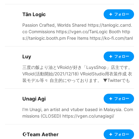
gami@zohomail.cn ※If you need to contact me, please
prioritize via Email, as I don't log in to other apps frequ
Tân Logic
フォロー
ently. (no need to worry about the wording)
Passion Crafted, Worlds Shared https://tanlogic.carrd.
co Commissions https://vgen.co/TanLogic Booth http
s://tanlogic.booth.pm Free Items https://ko-fi.com/tanl
ogic
Luy
フォロー
三度の飯より油とVRoidが好き「LuysShop」店主です。
VRoid(活動開始/2021/12/18) VRoidStudio用衣装作成 衣
装モデル等々 自主的にやっております。 ▼Twitterでも
公開中 https://twitter.com/Luy56392087 ▼一部衣装を
BOOTHでも出品中 https://luymerbyi.booth.pm/
Unagi Agi
フォロー
I'm Unagi, an artist and vtuber based in Malaysia. Com
missions (CLOSED) https://vgen.co/unagiagi/
☪Team Aether
フォロー