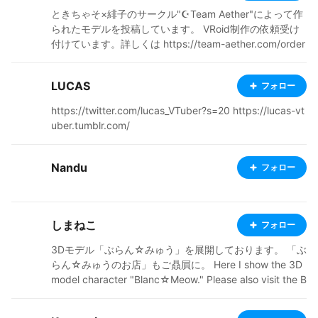
ときちゃそ×緋子のサークル"☪Team Aether"によって作
られたモデルを投稿しています。 VRoid制作の依頼受け
付けています。詳しくは https://team-aether.com/order
-vroid 名前にVRoidとついてないものはフルスクラッチ
(緋子製)
LUCAS
フォロー
https://twitter.com/lucas_VTuber?s=20 https://lucas-vt
uber.tumblr.com/
Nandu
フォロー
しまねこ
フォロー
3Dモデル「ぶらん☆みゅう」を展開しております。 「ぶ
らん☆みゅうのお店」もご贔屓に。 Here I show the 3D
model character "Blanc☆Meow." Please also visit the B
lanc☆Meow’ｓ shop. Aqui eu mostro o modelo de pers
onagem 3D "Blanc☆Meow". Visite também a loja Blanc