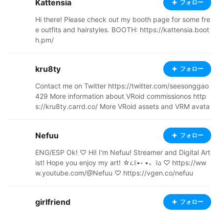
Kattensia
フォロー
☆Meow'ｓ. Aquí muestro el personaje modelo 3D "Bla
nc☆Meow". Por favor, visite también la tienda Blanc☆
Hi there! Please check out my booth page for some fre
Meow'ｓ. 這裡展示的是 3D 模型角色「Blanc☆Meo
e outfits and hairstyles. BOOTH: https://kattensia.boot
w」。 也請光臨Blanc☆Meow的店。 https://blancmeo
h.pm/
w.booth.pm/
kru8ty
フォロー
Contact me on Twitter https://twitter.com/seesonggao
429 More information about VRoid commissionos http
s://kru8ty.carrd.co/ More VRoid assets and VRM avata
rs for sale at https://ddmavis.booth.pm/
Nefuu
フォロー
ENG/ESP Ok! ♡ Hi! I'm Nefuu! Streamer and Digital Art
ist! Hope you enjoy my art! ☆૮꒰•༝ •。꒱ა ♡ https://ww
w.youtube.com/@Nefuu ♡ https://vgen.co/nefuu
girlfriend
フォロー