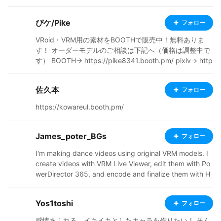
ぴケ/Pike
フォロー
VRoid・VRM用の素材をBOOTHで販売中！無料ありま
す！ オーダーモデルのご相談は下記へ（価格は調整中で
す） BOOTH→ https://pike8341.booth.pm/ pixiv→ http
s://www.pixiv.net/users/13191396 Twitter→ https://t
witter.com/pike_8341 instagram→ https://www.insta
佐久本
フォロー
gram.com/pike_8341/ HP→ https://kodaiga.xyz/
https://kowareul.booth.pm/
James_poter_BGs
フォロー
I'm making dance videos using original VRM models. I
create videos with VRM Live Viewer, edit them with Po
werDirector 365, and encode and finalize them with H
265 HEVC. Respect and gratitude to all the creators w
ho have created and published wonderful songs, motio
Yos1toshi
フォロー
ns, cameras, stages and backgrounds! オリジナル VR
M モデルのダンス動画を公開しています。 VRM Live Vie
感情あふれる、イキイキとしたキャラを作りたい！ そん