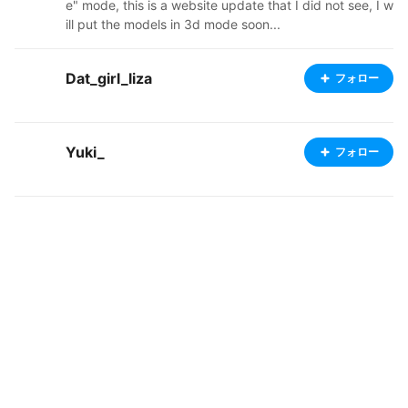
e" mode, this is a website update that I did not see, I w
ill put the models in 3d mode soon...
Dat_girl_liza
フォロー
Yuki_
フォロー