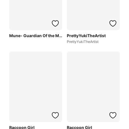
Mune- Guardian Of the Moon
PrettyYukiTheArtist
PrettyYukiTheArtist
Raccoon Girl
Raccoon Girl