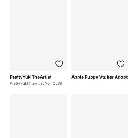
PrettyYukiTheArtist
Apple Puppy Vtuber Adopt
PrettyYukiTheArtist Noir Outfit