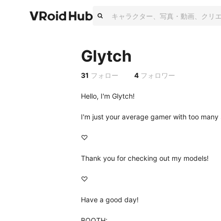
Glytch
31
フォロー
4
フォロワー
Hello, I'm Glytch!

I'm just your average gamer with too many sk
♡

Thank you for checking out my models!

♡

Have a good day!

BOOTH: 