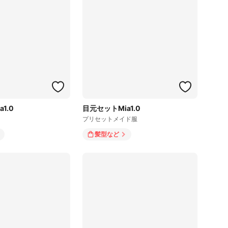
1.0
目元セットMia1.0
プリセットメイド服
髪型
など