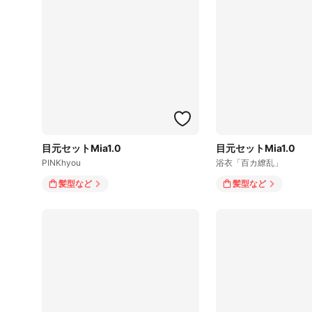
目元セットMia1.0
目元セットMia1.0
PINKhyou
浴衣「百カ繚乱」
髪型
など
髪型
など