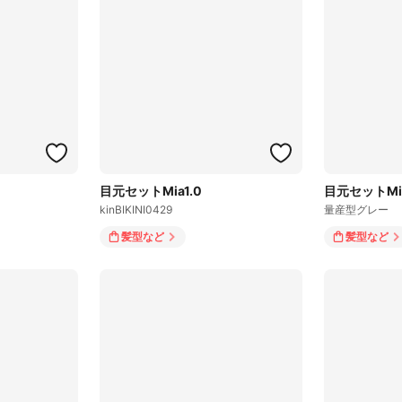
目元セットMia1.0
目元セットMia
kinBIKINI0429
量産型グレー
髪型
など
髪型
など