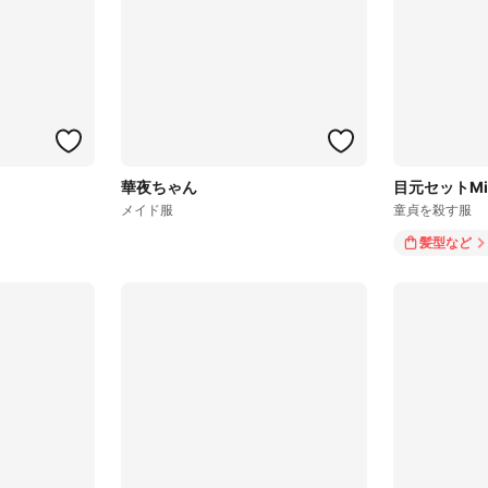
華夜ちゃん
目元セットMia
メイド服
童貞を殺す服
髪型
など