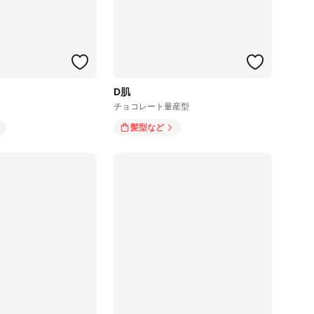
D肌
チョコレート量産型
髪型
など