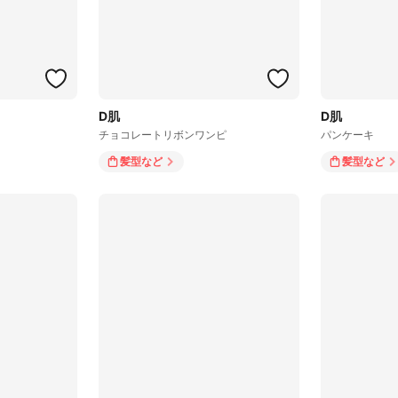
D肌
D肌
チョコレートリボンワンピ
パンケーキ
髪型
など
髪型
など