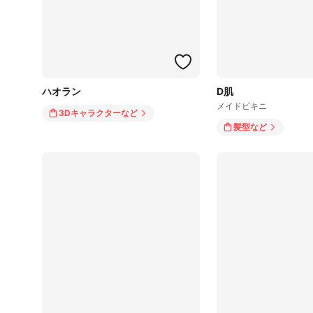
ハオラン
D肌
メイドビキニ
3Dキャラクター
など
髪型
など