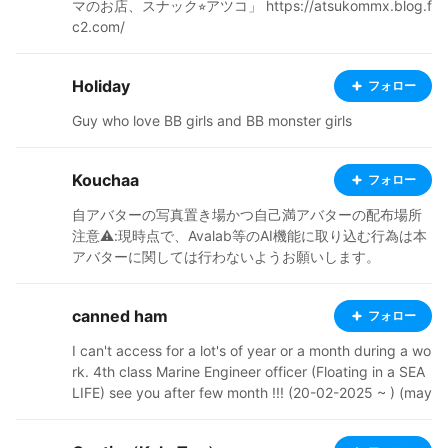
マのお店、スナック⭐︎アツコ」 https://atsukommx.blog.f
c2.com/
Holiday
フォロー
Guy who love BB girls and BB monster girls
Kouchaa
フォロー
自アバターの写真置き場かつ自己満アバターの配布場所
注意⚠️:現時点で、Avalab等のAI機能に取り込む行為は本
アバターに関しては行わないようお願いします。
canned ham
フォロー
I can't access for a lot's of year or a month during a wo
rk. 4th class Marine Engineer officer (Floating in a SEA
LIFE) see you after few month !!! (20-02-2025 ~ ) (may
be start on conveting work at vrm 1.0 for Desktop mat
e program... after board contract is finish.)