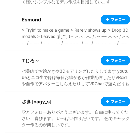
く軽いシンプルなモデル作成を目指しています
Esmond
フォロー
> Tryin' to make a game > Rarely shows up > Drop 3D
models > Leaves ദ്ദി ˉ͈̀꒳ˉ͈́ )✧ .- .-.. .-.. / .-- --- .-. -.- / .- -.
-.. / -. --- / - .-. . .- - / -- .- -.- . / -- . / .-- .- -. -. .- / .--- ..
- -- .--. ---------------------------------------------------
------------ Pixiv: https://www.pixiv.net/en/users/6588
Tじろ～
フォロー
2243 Ko-fi: https://ko-fi.com/esm0nd Youtube: https://
www.youtube.com/@E5monD Itch.io: https://e5mond.i
バ美肉でお絵かきや3Dモデリングしたりしてます youtu
tch.io/
beとニコ生でほぼ毎日お絵かきか作業配信したりVRoid
や自作でアバターこしらえたりしてVRChatで遊んだりも
します BOOTHでアバターや衣装テクスチャを出品して
ます http://ringofriend.booth.pm
さき[nagy_s]
フォロー
♡とフォローありがとうございます。 自由に使ってくだ
さい。喜びます。 いっぱい作りたいです。 色でキャラク
ター作るのが楽しいです。