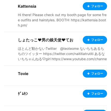
Kattensia
フォロー
Hi there! Please check out my booth page for some fre
e outfits and hairstyles. BOOTH: https://kattensia.boot
h.pm/
しょたっこ❤男の娘天使❤てお
フォロー
ほとんど動かないTwitter @teoteome ないちちあるち
ちのツイッター https://twitter.com/naititiatrutiti あるな
いちちゃんねる♡girl https://www.youtube.com/channe
l/UCI1jEFBP7Cu3IYv4mC0C2bA しょたみみておちゃん
ねる◭boy https://www.youtube.com/channel/UCHY0H
Tovie
フォロー
XUh2Pdt958qJP-pXXA steam friendchord 902988
346
ｹﾞﾑｷﾝ
フォロー