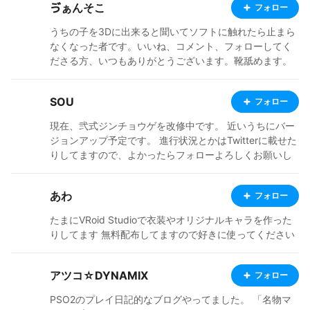
ゔぁんそこ
フォロー
うちの子を3Dに出来ると聞いてソフトに触れたら止まら
なくなった者です。いいね、コメント、フォローしてく
ださる方、いつもありがとうございます。靴舐めます。
SOU
フォロー
現在、弐式ジンチョウゲを改修中です。 近いうちにバー
ジョンアップ予定です。 進行状況とかはTwitterに載せた
りしてますので、よかったらフォローよろしくお願いし
ます！ <ツイッター> https://twitter.com/SOU5990840
2
あわ
フォロー
たまにVRoid Studioで衣装やオリジナルキャラを作った
りしてます 無料配布してますので好きに使ってください
アツコ☆DYNAMIX
フォロー
PSO2のプレイ日記的なブログやってました。 「名物マ