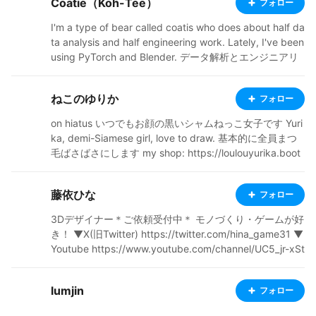
Coatie（Koh-Tee）
フォロー
I'm a type of bear called coatis who does about half da
ta analysis and half engineering work. Lately, I've been
using PyTorch and Blender. データ解析とエンジニアリ
ング半々くらいでやってるお茶の一種です。 気軽にコメ
ント、フォローいただけると、赤くなって喜びます。
ねこのゆりか
フォロー
on hiatus いつでもお顔の黒いシャムねっこ女子です Yuri
ka, demi-Siamese girl, love to draw. 基本的に全員まつ
毛ばさばさにします my shop: https://loulouyurika.boot
h.pm/ 制作実績は #ねこのゆりか制作実績 タグでまとめ
て見られます 製作実績のモデルタイトルは敬称略とさせ
藤依ひな
フォロー
ていただいております ↓copy&paste to see my works
❤ https://is.gd/tSNmWd VRoidモデルの新規受付は終了
3Dデザイナー＊ご依頼受付中＊ モノづくり・ゲームが好
いたしました 今後は有償リピーター様のみの対応といた
き！ ▼X(旧Twitter) https://twitter.com/hina_game31 ▼
します お問い合わせはX(Twitter)かBOOTHのメッセージ
Youtube https://www.youtube.com/channel/UC5_jr-xSt
でお願いします contact me via ex-Twitter or BOOTH m
9EhLB2-lCEHDIw
sg: https://twitter.com/yurika_011 ねこのゆりかの作風
がよかったのになぁ……と思ってくださる方には弟子を紹
lumjin
フォロー
介します 同じように作れます お声がけください(価格レ
ンジは6~10万です） model preview channel: https://w