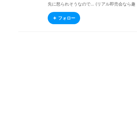
先に怒られそうなので… (リアル即売会なら趣
味の範疇というのは確認済みです)
フォロー