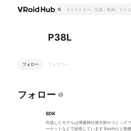
P38L
フォロー
フォロワー
フォロー
1
SDK
作成したモデルは博麗神社例大祭やコミック
ーケットなどで頒布しています Boothだと勤