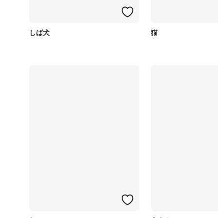
しば犬
猫