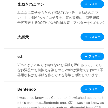
エーター様に尊敬と感謝を！ https://lit.link/jamesporter
まねきねこマン
フォロー
bridges
みんなに幸せをもたらす招き猫の化身「まねきねこマ
ン」！ ご縁があってコチラをご覧の皆様に、商売繁盛、
千客万来！ BOOTHではVRoid衣装、アバターを中心にバ
ーチャル活動で使える商品を発売中🐈 アバターとしての
利用やワールドへの配置のほか、創作物の素材、収益化
大黒天
フォロー
されたチャンネルの動画配信などにもご活用ください！
VTuberさんにもオススメ！
e.t
フォロー
VRoidはリアルでは着れないお洋服も沢山あって、 そん
なお洋服のお着換えを楽しめるVroidは素敵ですね(^^) 不
器用な私はお洋服を作る方々を尊敬し感謝しています。
お洋服は主にクラフトピアで着ていますが、VRM Live Vi
ewerでも使用させていただいてます。 重ねてクリエイタ
Bentendo
フォロー
ーの皆様に感謝です(^^) 私はVRoid Mobaile産の子が大好
きですが、お洋服のお着換え時に VRoid Studioで追加さ
I was once known as Genbento. (I switched accounts t
れた機能を使ったお洋服がそのまま着れないのが辛いと
o this one...this...Bentendo one. XD) I was also know as
ころです（＞＜） 基本的にMobileで作った子を公開して
other names in the past such as: NintendoMaster77/Ni