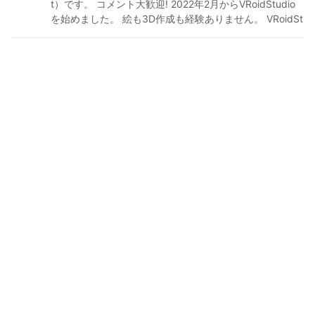
t）です。 コメント大歓迎! 2022年2月からVRoidStudio
を始めました。 絵も3D作成も経験ありません。 VRoidSt
udioとGIMPとマウスで作っています。 背景はほぼイラ
ストACさん（https://www.ac-illust.com/）からDL、フ
ォトは最近はVRMPosingDesktopで撮影してます。 ケモ
ミミは否定しないが、中途半端なケモミミなら無い方が
良い。 X:@01mit2