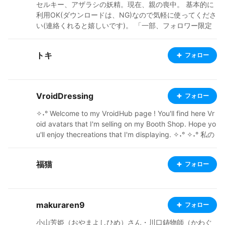
セルキー、アザラシの妖精。現在、親の喪中。 基本的に
利用OK(ダウンロードは、NG)なので気軽に使ってくださ
い(連絡くれると嬉しいです)。 「一部、フォロワー限定
公開にしています」 DS版RPGツクールフェスで通行人
E、また、ムラビトE、でゲームを作っていました。キャ
トキ
フォロー
ラクターは、あくまで、小説等の設定で、平行(並行)同位
体？てことで！関携アプリを楽しんで下さい Ci-en http
s://ci-en.dlsite.com/creator/15918 FANBOX https://han
aazarasi.fanbox.cc/ Bluesky https://bsky.app/profile/
VroidDressing
フォロー
etce.bsky.social ニコニコ動画 https://www.nicovideo.
jp/user/134045879/video
✧˖° Welcome to my VroidHub page ! You'll find here Vr
oid avatars that I'm selling on my Booth Shop. Hope yo
u'll enjoy thecreations that I'm displaying. ✧˖° ✧˖° 私の
VRoidHubページへようこそ！Boothショップで販売して
いるVRoidアバターをここでご覧いただけます。展示して
福猫
フォロー
いる作品を楽しんでいただければ幸いです。✧˖° Booth S
hop for free and paid stuff❤️ : https://vroiddressing.bo
oth.pm/ Find me ❤️ : https://vroiddressing.carrd.co/
makuraren9
フォロー
小山芳姫（おやまよしひめ）さん・川口鋳物師（かわぐ