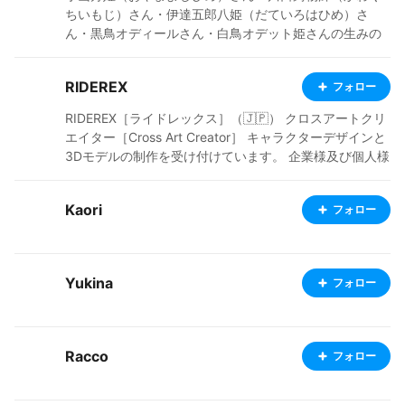
ちいもじ）さん・伊達五郎八姫（だていろはひめ）さ
ん・黒鳥オディールさん・白鳥オデット姫さんの生みの
親♥ なんとなく姫キャラが多いですねぇ The creator of
Oyama Yoshihime, Kawaguchi Imoji, Date Irohahime, Bl
RIDEREX
フォロー
ack Swan Odile, and White Swan Odette. There are m
any princess characters.
RIDEREX［ライドレックス］（🇯🇵） クロスアートクリ
エイター［Cross Art Creator］ キャラクターデザインと
3Dモデルの制作を受け付けています。 企業様及び個人様
からのご依頼歓迎します。
Kaori
フォロー
Yukina
フォロー
Racco
フォロー