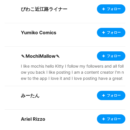
びわこ近江路ライナー
フォロー
Yumiko Comics
フォロー
🍡MochiMallow🍡
フォロー
I like mochis hello Kitty I follow my followers and all foll
ow you back I like posting I am a content creator I'm n
ew to the app I love it and I love posting have a great
day my nice followers 🍡🍡🍡🍡🩷🩷🩷🩷
みーたん
フォロー
Ariel Rizzo
フォロー