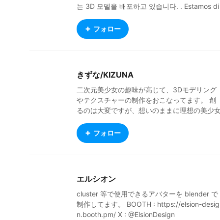
는 3D 모델을 배포하고 있습니다. . Estamos di
stribuyendo modelos 3D en Booth. 我们正在
展位上分发 3D 模型。 Мы распространяем
フォロー
3D-модели Booth에서. https://3dmodelsho
p.booth.pm/
きずな/KIZUNA
二次元美少女の趣味が高じて、3Dモデリング
やテクスチャーの制作をおこなってます。 創
るのは大変ですが、想いのままに理想の美少
をつくりあげたり、着せ替えやコーデは楽し
ですね。 ここでは、おもにコーディネイトし
フォロー
た自作アバターの投稿をしてます。「利用O
K」のアバターも居るので、たっぷりと楽しん
でもらえると幸いです。 ■BOOTH - きずな工
房 https://kizuna-chao.booth.pm/ BOOTH
エルシオン
（ブース）にて美少女アバターの衣装、テク
チャーを出品。そしてみんな大好き「無料配
cluster 等で使用できるアバターを blender で
布」もおこなっております。 コンテンツの充
制作してます。 BOOTH : https://elsion-desig
実をするべく努力していきますので、フォロ
n.booth.pm/ X : @ElsionDesign