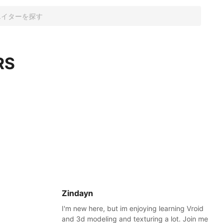
RS
Zindayn
I'm new here, but im enjoying learning Vroid
and 3d modeling and texturing a lot. Join me