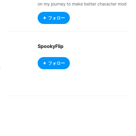
on my journey to make better character mod
els. https://linktr.ee/Zindayn Make sure to ch
eck out my youtube content as well. https://
フォロー
www.youtube.com/channel/UCTll4dK7MI9w
ClnFKATKizw
SpookyFlip
フォロー
女
い
ス
ー