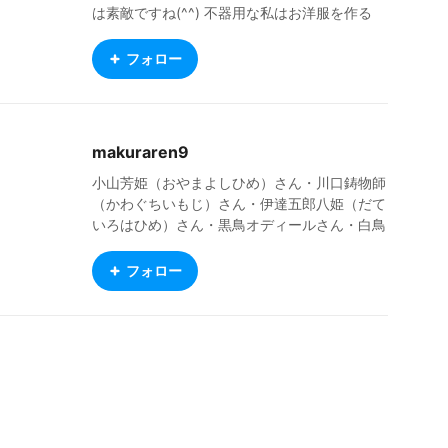
は素敵ですね(^^) 不器用な私はお洋服を作る
方々を尊敬し感謝しています。 お洋服は主に
クラフトピアで着ていますが、VRM Live View
フォロー
erでも使用させていただいてます。 重ねてク
リエイターの皆様に感謝です(^^) 私はVRoid M
obaile産の子が大好きですが、お洋服のお着換
え時に VRoid Studioで追加された機能を使っ
makuraren9
たお洋服がそのまま着れないのが辛いところで
す（＞＜） 基本的にMobileで作った子を公開
小山芳姫（おやまよしひめ）さん・川口鋳物師
していますが、 今後はMobile→Studioβ版→St
（かわぐちいもじ）さん・伊達五郎八姫（だて
udio正式版に変換した子も公開していこうかな
いろはひめ）さん・黒鳥オディールさん・白鳥
って思ってます。 ふと気が付けばVRM Live Vi
オデット姫さんの生みの親♥ なんとなく姫キ
ewerで躍らせているデータも相当数たまって
ャラが多いですねぇ The creator of Oyama Yo
フォロー
きているので、 今後は動画も公開出来たらい
shihime, Kawaguchi Imoji, Date Irohahime, Bl
いな～って思ってます(^^)
ack Swan Odile, and White Swan Odette. Th
ere are many princess characters.