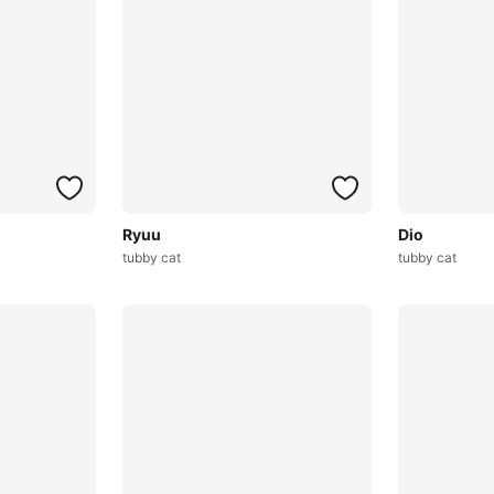
Ryuu
Dio
tubby cat
tubby cat