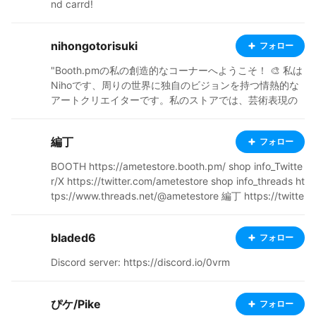
nd carrd!
nihongotorisuki
フォロー
"Booth.pmの私の創造的なコーナーへようこそ！ 🎨 私は
Nihoです、周りの世界に独自のビジョンを持つ情熱的な
アートクリエイターです。私のストアでは、芸術表現の
あらゆる形に対する私の愛を反映した多彩な作品のコレ
クションがあります。" https://linktr.ee/nihongovroid
編丁
フォロー
BOOTH https://ametestore.booth.pm/ shop info_Twitte
r/X https://twitter.com/ametestore shop info_threads ht
tps://www.threads.net/@ametestore 編丁 https://twitte
r.com/ameteii_ oc:ameteiia (Vtuberではない.)
bladed6
フォロー
Discord server: https://discord.io/0vrm
ぴケ/Pike
フォロー