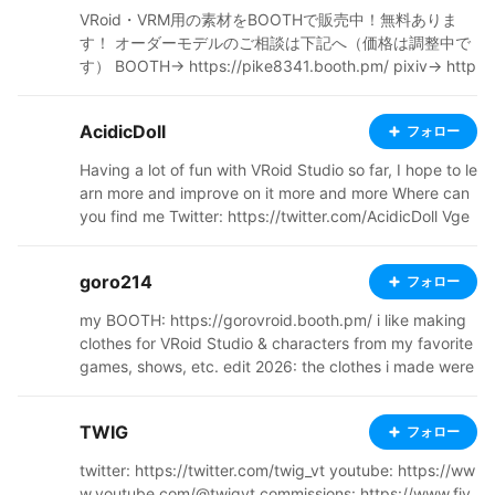
VRoid・VRM用の素材をBOOTHで販売中！無料ありま
す！ オーダーモデルのご相談は下記へ（価格は調整中で
す） BOOTH→ https://pike8341.booth.pm/ pixiv→ http
s://www.pixiv.net/users/13191396 Twitter→ https://t
witter.com/pike_8341 instagram→ https://www.insta
AcidicDoll
フォロー
gram.com/pike_8341/ HP→ https://kodaiga.xyz/
Having a lot of fun with VRoid Studio so far, I hope to le
arn more and improve on it more and more Where can
you find me Twitter: https://twitter.com/AcidicDoll Vge
n: https://vgen.co/AcidicDoll YouTube: https://www.yo
utube.com/@AcidicDoll DeviantArt: https://www.devia
goro214
フォロー
ntart.com/acidicdoll?rnrd=274182 Toyhou.se: https://t
oyhou.se/AcidicDoll BOOTH: https://acidicdollz.booth.
my BOOTH: https://gorovroid.booth.pm/ i like making
pm/ Ko-Fi : https://ko-fi.com/acidicdoll
clothes for VRoid Studio & characters from my favorite
games, shows, etc. edit 2026: the clothes i made were
*years* before vroid preset features! please read the i
nstructions carefully when buying them!
TWIG
フォロー
twitter: https://twitter.com/twig_vt youtube: https://ww
w.youtube.com/@twigvt commissions: https://www.fiv