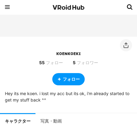
ᴋᴏᴇɴᴋᴏᴇᴋɪ
55
フォロー
5
フォロワー
フォロー
Hey its me koen. i lost my acc but its ok, i'm already started to 
get my stuff back ^^
キャラクター
写真・動画