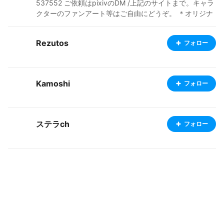
537552 ご依頼はpixivのDM /上記のサイトまで。キャラ
クターのファンアート等はご自由にどうぞ。 ＊オリジナ
ルキャラクターに限ります。 Please contact me via DM
/URL that write on the top. / Feel free to making fan ar
Rezutos
フォロー
t!
Kamoshi
フォロー
ステラch
フォロー