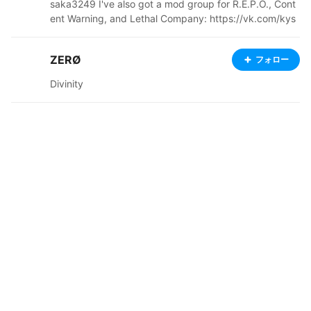
saka3249 I've also got a mod group for R.E.P.O., Cont
ent Warning, and Lethal Company: https://vk.com/kys
akalc?from=groups Галерея работ | VRoid: https://m.
vk.com/club235982404
ZERØ
フォロー
Divinity