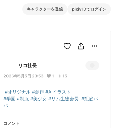
キャラクターを登録
pixiv IDでログイン
リコ社長
2026年5月5日 23:53
1
15
#オリジナル
#創作
#AIイラスト
#学園
#制服
#美少女
#リム生徒会長
#瓶底パ
パ
コメント