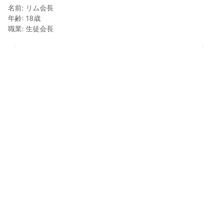
名前: リム会長

年齢: 18歳

職業: 生徒会長

※本キャラクターは、二次創作・ファンアート・解釈などを自由に
楽しんでいただけます。

リム会長は、内面や立場の解釈を含めて、描き手それぞれの視点
で自由に描いていただけたら嬉しいキャラクターです。

「キャラクターの詳細については、リコ社長が執筆した小説をご
参照ください。」

リコ社長小説シリーズ一覧— AIとWeb3の世界を物語で描く試み 
www.presidentriko.top/rikoshacho-novel-series
リコ社長
2022年12月4日 10:24