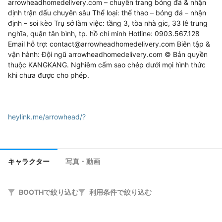
arrowheadhomedelivery.com – chuyên trang bóng đá & nhận 
định trận đấu chuyên sâu Thể loại: thể thao – bóng đá – nhận 
định – soi kèo Trụ sở làm việc: tầng 3, tòa nhà gic, 33 lê trung 
nghĩa, quận tân bình, tp. hồ chí minh Hotline: 0903.567.128 
Email hỗ trợ: contact@arrowheadhomedelivery.com Biên tập & 
vận hành: Đội ngũ arrowheadhomedelivery.com © Bản quyền 
thuộc KANGKANG. Nghiêm cấm sao chép dưới mọi hình thức 
khi chưa được cho phép.

heylink.me/arrowhead/?
gravatar.com/arrowhea/
bit.ly/m/arrowhea
キャラクター
写真・動画
substance3d.adobe.com/community-
assets/profile/org.adobe.user:98EA21FB692425C40A495FB7
BOOTHで絞り込む
利用条件で絞り込む
@AdobeID
draft.blogger.com/profile/16374991231671060844