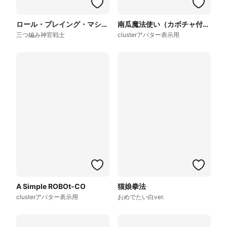
ロール・プレイング・マシーン（ズ）
南瓜魔法使い（カボチャ付き魔法使いコスプレイ）
三つ編み神官戦士
clusterアバター表示用
A Simple ROBOt-CO
猫娘拳法
clusterアバター表示用
おめでたい白ver.