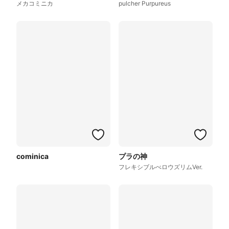
メカコミニカ
pulcher Purpureus
cominica
プラの神
フレキシブルべロウズリムVer.