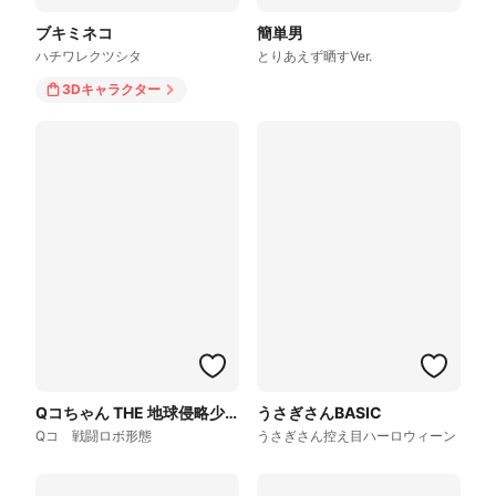
ブキミネコ
簡単男
ハチワレクツシタ
とりあえず晒すVer.
3Dキャラクター
Qコちゃん THE 地球侵略少女
うさぎさんBASIC
Qコ 戦闘ロボ形態
うさぎさん控え目ハーロウィーン