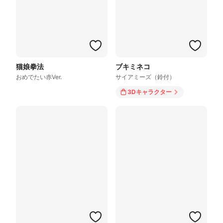
猫娘拳法
ブキミネコ
おめでたい赤Ver.
サイアミーズ（鈴付）
3Dキャラクター