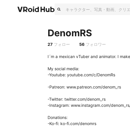
DenomRS
27
フォロー
56
フォロワー
I´m a mexican vTuber and animator. I make 
My social media:

-Youtube: youtube.com/c/DenomRs

-Patreon: www.patreon.com/denom_rs

-Twitter: twitter.com/denom_rs

-Instagram: www.instagram.com/denom_rs/
Donations:

-Ko-fi: ko-fi.com/denomrs