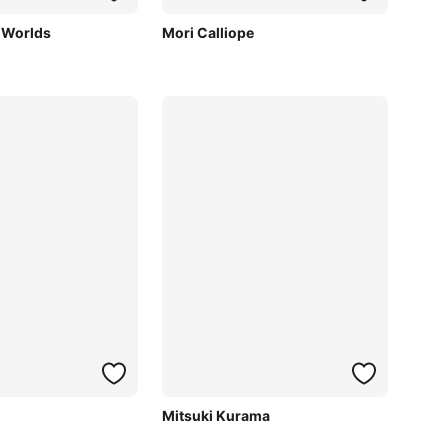
 Worlds
Mori Calliope
Mitsuki Kurama