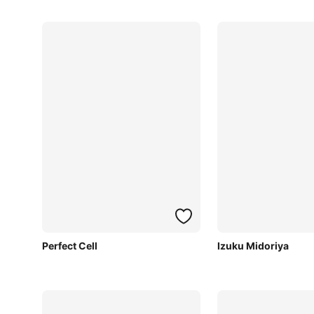
Perfect Cell
Izuku Midoriya