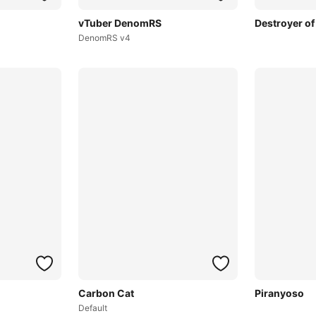
vTuber DenomRS
Destroyer of
DenomRS v4
Carbon Cat
Piranyoso
Default