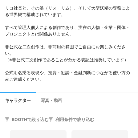
リコ社長と、その娘（リス・リム）、そして犬型妖精の専務によ
る世界観で構成されています。

すべて管理人個人による創作であり、実在の人物・企業・団体・
プロジェクトとは関係ありません。

非公式な二次創作は、非商用の範囲でご自由にお楽しみくださ
い。

（※非公式二次創作であることが分かる表記は推奨しています）

公式を名乗る表現や、投資・勧誘・金融判断につながる使い方の
みご遠慮ください。

世界観やキャラクター像は固定されていません。

それぞれの解釈で、のびのびと広げてもらえたら嬉しいです。
キャラクター
写真・動画
BOOTHで絞り込む
利用条件で絞り込む