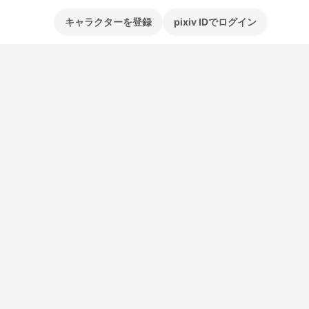
キャラクターを登録
pixiv IDでログイン